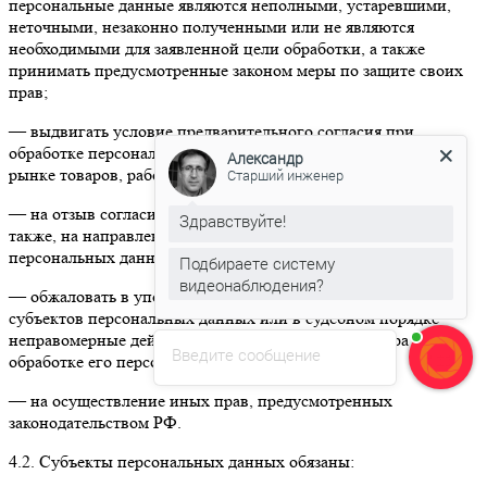
персональные данные являются неполными, устаревшими,
неточными, незаконно полученными или не являются
необходимыми для заявленной цели обработки, а также
принимать предусмотренные законом меры по защите своих
прав;
— выдвигать условие предварительного согласия при
Александр
обработке персональных данных в целях продвижения на
Старший инженер
рынке товаров, работ и услуг;
Здравствуйте!
— на отзыв согласия на обработку персональных данных, а
также, на направление требования о прекращении обработки
Подбираете систему
персональных данных;
видеонаблюдения?
— обжаловать в уполномоченный орган по защите прав
Александр
печатает...
субъектов персональных данных или в судебном порядке
неправомерные действия или бездействие Оператора при
Введите сообщение
обработке его персональных данных;
— на осуществление иных прав, предусмотренных
законодательством РФ.
4.2. Субъекты персональных данных обязаны: