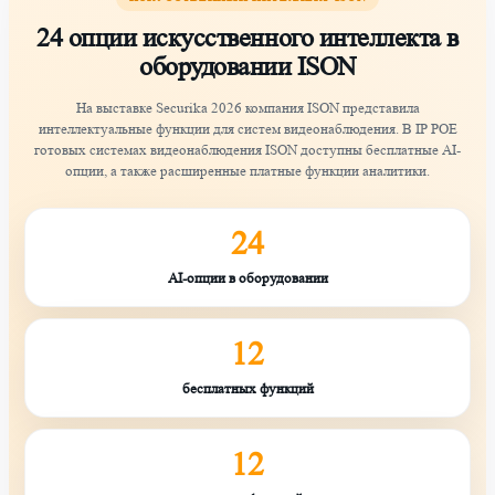
24 опции искусственного интеллекта в
оборудовании ISON
На выставке Securika 2026 компания ISON представила
интеллектуальные функции для систем видеонаблюдения. В IP POE
готовых системах видеонаблюдения ISON доступны бесплатные AI-
опции, а также расширенные платные функции аналитики.
24
AI-опции в оборудовании
12
бесплатных функций
12