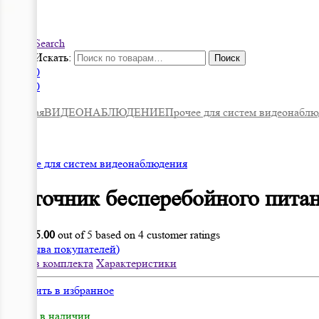
Search
Искать:
Поиск
0
0
Главная
ВИДЕОНАБЛЮДЕНИЕ
Прочее для систем видеонабл
Прочее для систем видеонаблюдения
Источник бесперебойного пита
Rated
5.00
out of 5 based on
4
customer ratings
(
4
отзыва покупателей)
Состав комплекта
Характеристики
Добавить в избранное
√ Есть в наличии.