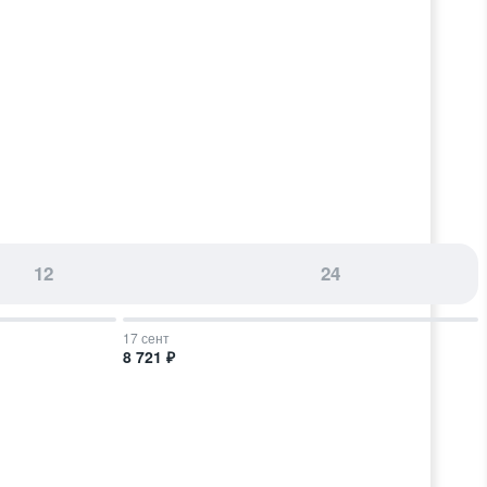
12
24
17 сент
8 721 ₽