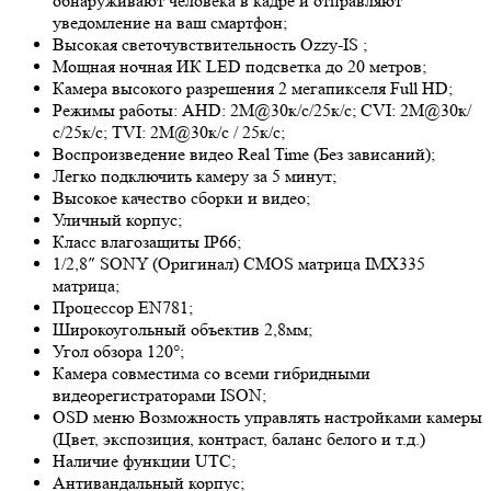
обнаруживают человека в кадре и отправляют
уведомление на ваш смартфон;
Высокая светочувствительность
Ozzy-IS
;
Мощная ночная ИК LED подсветка до 20 метров;
Камера высокого разрешения 2 мегапикселя Full HD;
Режимы работы: AHD: 2M@30к/с/25к/с; CVI: 2M@30к/
с/25к/с; TVI: 2M@30к/с / 25к/с;
Воспроизведение видео Real Time (Без зависаний);
Легко подключить камеру за 5 минут;
Высокое качество сборки и видео;
Уличный корпус;
Класс влагозащиты IP66;
1/2,8″ SONY (Оригинал) CMOS матрица IMX335
матрица;
Процессор EN781;
Широкоугольный объектив 2,8мм;
Угол обзора 120°;
Камера совместима со всеми гибридными
видеорегистраторами ISON;
OSD меню Возможность управлять настройками камеры
(Цвет, экспозиция, контраст, баланс белого и т.д.)
Наличие функции UTC;
Антивандальный корпус;