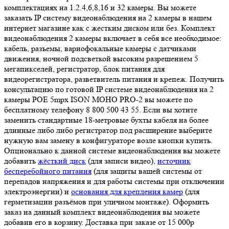
комплектациях на 1.2.4,6,8,16 и 32 камеры. Вы можете
заказать IP систему видеонаблюдения на 2 камеры в нашем
интернет магазине как с жестким диском или без. Комплект
видеонаблюдения 2 камеры включает в себя все необходимое:
кабель, разъемы, вариофокальные камеры с датчиками
движения, ночной подсветкой высоким разрешением 5
мегапикселей, регистратор, блок питания для
видеорегистратора, разветвитель питания и крепеж. Получить
консультацию по готовой IP системе видеонаблюдения на 2
камеры POE 5mpx ISON MOHO PRO-2 вы можете по
бесплатному телефону 8 800 500 43 55. Если вы хотите
заменить стандартные 18-метровые бухты кабеля на более
длинные либо либо регистратор под расширение выберите
нужную вам замену в конфигураторе возле кнопки купить.
Опционально к данной системе видеонаблюдения вы можете
добавить
жёсткий диск
(для записи видео),
источник
бесперебойного питания
(для защиты вашей системы от
перепадов напряжения и для работы системы при отключении
электроэнергии) и
основания для крепления камер
(для
герметизации разъёмов при уличном монтаже). Оформить
заказ на данный комплект видеонаблюдения вы можете
добавив его в корзину. Доставка при заказе от 15 000р