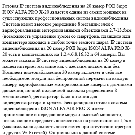
Готовая IP система видеонаблюдения на 20 камер POE 8mpx
ISON ALFA PRO X-20 является одним из самых мощных из
существующих профессиональных систем видеонаблюдения.
Система имеет высокое разрешение 8 мегапикселей с
вариофокальными моторизованными объективами 2,7-13,5мм
(возможность управление зумом со смартфона, планшета или
компьютера находясь в любой точке земного шара). IP система
видеонаблюдения на 20 камер POE 8mpx ISON ALFA PRO X-
20 есть в комплектациях на 1,2,4,6,8,16,32 и 64 камеры. Вы
можете заказать IP систему видеонаблюдения на 20 камер в
нашем интернет магазине как с жестким диском или без.
Комплект видеонаблюдения 20 камер включает в себя все
необходимое: модули для беспроводной передачи на каждую
камеру, вариофокальные моторизованные камеры с датчиками
движения, ночной подсветкой высоким разрешением 8
мегапикселей, регистратор, блок питания для
видеорегистратора и крепеж. Беспроводная готовая система
видеонаблюдения ISON ALFA AIR PRO X имеет
принимающие и передающие модули высокой мощности,
позволяющие передавать видеосигнал на расстоянии до 1,5км
(максимальная дальность достигается при отсутствии преград
и других Wi-Fi сетей). Опционально к данной системе