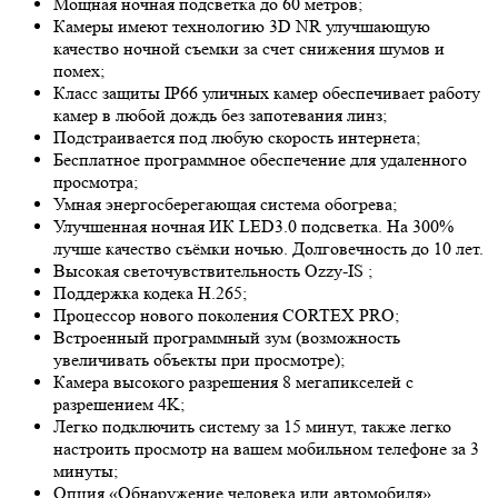
Мощная ночная подсветка до 60 метров;
Камеры имеют технологию 3
D NR
улучшающую
качество ночной съемки за счет снижения шумов и
помех;
Класс защиты IP66 уличных камер обеспечивает работу
камер в любой дождь без запотевания линз;
Подстраивается под любую скорость интернета;
Бесплатное программное обеспечение для удаленного
просмотра;
Умная энергосберегающая система обогрева;
Улучшенная ночная ИК LED
3.0
подсветка. На 300%
лучше качество съёмки ночью. Долговечность до 10 лет.
Высокая светочувствительность
Ozzy-IS
;
Поддержка кодека H.265;
Процессор нового поколения CORTEX PRO;
Встроенный программный зум (возможность
увеличивать объекты при просмотре);
Камера высокого разрешения 8 мегапикселей с
разрешением 4K;
Легко подключить систему за 15 минут, также легко
настроить просмотр на вашем мобильном телефоне за 3
минуты;
Опция «Обнаружение человека или автомобиля»