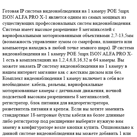
Готовая IP система видеонаблюдения на 1 камеру POE 5mpx
ISON ALFA PRO X-1 является одним из самых мощных из
существующих профессиональных систем видеонаблюдения.
Система имеет высокое разрешение 8 мегапикселей с
вариофокальными моторизованными объективами 2,7-13,5мм
(возможность управление зумом со смартфона, планшета или
компьютера находясь в любой точке земного шара). IP система
видеонаблюдения на 1 камеру POE 5mpx ISON ALFA PRO X-
1 есть в комплектациях на 1,2,4,6,8,16,32 и 64 камеры. Вы
можете заказать IP систему видеонаблюдения на 1 камеру в
нашем интернет магазине как с жестким диском или без.
Комплект видеонаблюдения 1 камеру включает в себя все
необходимое: кабель, разъемы, вариофокальные
моторизованные камеры с датчиками движения, ночной
подсветкой высоким разрешением 8 мегапикселей,
регистратор, блок питания для видеорегистратора,
разветвитель питания и крепеж. Если вы хотите заменить
стандартные 18-метровые бухты кабеля на более длинные
либо регистратор под расширение выберите нужную вам
замену в конфигураторе возле кнопки купить. Опционально к
данной системе видеонаблюдения вы можете добавить 1 или