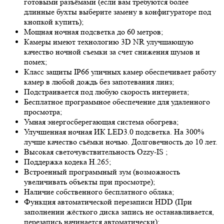
готовыми разъёмами (если вам требуются более
длинные бухты выберите замену в конфигураторе под
кнопкой купить);
Мощная ночная подсветка до 60 метров;
Камеры имеют технологию 3
D NR
улучшающую
качество ночной съемки за счет снижения шумов и
помех;
Класс защиты IP66 уличных камер обеспечивает работу
камер в любой дождь без запотевания линз;
Подстраивается под любую скорость интернета;
Бесплатное программное обеспечение для удаленного
просмотра;
Умная энергосберегающая система обогрева;
Улучшенная ночная ИК LED
3.0
подсветка. На 300%
лучше качество съёмки ночью. Долговечность до 10 лет.
Высокая светочувствительность
Ozzy-IS
;
Поддержка кодека H.265;
Встроенный программный зум (возможность
увеличивать объекты при просмотре);
Наличие собственного бесплатного облака;
Функция автоматической перезаписи HDD (При
заполнении жёсткого диска запись не останавливается,
перезапись начинается автоматически);