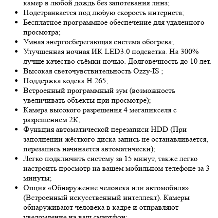
камер в любой дождь без запотевания линз;
Подстраивается под любую скорость интернета;
Бесплатное программное обеспечение для удаленного
просмотра;
Умная энергосберегающая система обогрева;
Улучшенная ночная ИК LED
3.0
подсветка. На 300%
лучше качество съёмки ночью. Долговечность до 10 лет.
Высокая светочувствительность
Ozzy-IS
;
Поддержка кодека H.265;
Встроенный программный зум (возможность
увеличивать объекты при просмотре);
Камера высокого разрешения 4 мегапикселя с
разрешением 2К;
Функция автоматической перезаписи HDD (При
заполнении жёсткого диска запись не останавливается,
перезапись начинается автоматически);
Легко подключить систему за 15 минут, также легко
настроить просмотр на вашем мобильном телефоне за 3
минуты;
Опция «Обнаружение человека или автомобиля»
(Встроенный искусственный интеллект). Камеры
обнаруживают человека в кадре и отправляют
уведомление на ваш смартфон;