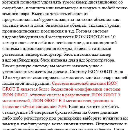
который позволяет управлять зумом камер дистанционно со
смартфона, планшета или компьютера находясь в любой точке
земного шара. Высокая четкость обеспечит
профессиональный уровень защиты на таких объектах как
частные дома и дачи, бизнесовые объекты, склады, гаражи,
производственные помещения и т.д. Готовая система
видеонаблюдения на 4 мегапикселя ISON GROT-E на 10
камер включает в себя все необходимое для полноценной
системы видеонаблюдения камеры, кабель с готовыми
разъемами, видеорегистратор, блок питания для камер
видеонаблюдения, блок питания для видеорегистратора.
Также данную систему вы можете заказать у нас с
установленным жестким диском. Систему ISON GROT-E на
10 камер легко смонтировать самостоятельно благодаря нашей
пошаговой инструкции.
Система видеонаблюдения ISON
GROT E является более бюджетной модификации системы
ISON GROT, отличие систем в разрешении: ISON GROT 5
мегапикселей, ISON GROT E 4 мегапикселя, разница в
качестве съёмки составляет 20%.
Если вы хотите заменить
стандартные 18-метровые бухты кабеля на более длинные
либо либо регистратор под расширение выберите нужную вам
замену в конфигураторе возле кнопки купить. Опционально к
данной системе видеонаблюдения вы можете добавить 1 или