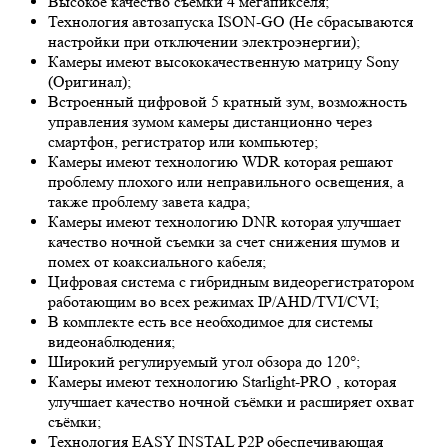
Высокое качество съемки 4 мегапикселя;
Технология автозапуска ISON-GO (Не сбрасываются
настройки при отключении электроэнергии);
Камеры имеют высококачественную матрицу
Sony
(Оригинал);
Встроенный цифровой 5 кратный зум, возможность
управления зумом камеры дистанционно через
смартфон, регистратор или компьютер;
Камеры имеют технологию
WDR
которая решают
проблему плохого или неправильного освещения, а
также проблему завета кадра;
Камеры имеют технологию
DNR
которая улучшает
качество ночной съемки за счет снижения шумов и
помех от коаксиального кабеля;
Цифровая система с гибридным видеорегистратором
работающим во всех режимах IP/AHD/TVI/CVI;
В комплекте есть все необходимое для системы
видеонаблюдения;
Широкий регулируемый угол обзора до 120°;
Камеры имеют технологию
Starlight-PRO
, которая
улучшает качество ночной съёмки и расширяет охват
съёмки;
Технология EASY INSTAL P2P обеспечивающая