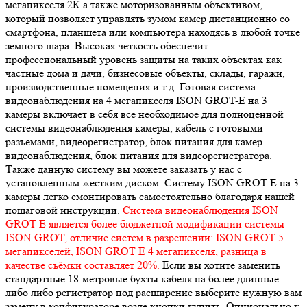
мегапикселя 2К а также моторизованным объективом,
который позволяет управлять зумом камер дистанционно со
смартфона, планшета или компьютера находясь в любой точке
земного шара. Высокая четкость обеспечит
профессиональный уровень защиты на таких объектах как
частные дома и дачи, бизнесовые объекты, склады, гаражи,
производственные помещения и т.д. Готовая система
видеонаблюдения на 4 мегапикселя ISON GROT-E на 3
камеры включает в себя все необходимое для полноценной
системы видеонаблюдения камеры, кабель с готовыми
разъемами, видеорегистратор, блок питания для камер
видеонаблюдения, блок питания для видеорегистратора.
Также данную систему вы можете заказать у нас с
установленным жестким диском. Систему ISON GROT-E на 3
камеры легко смонтировать самостоятельно благодаря нашей
пошаговой инструкции.
Система видеонаблюдения ISON
GROT E является более бюджетной модификации системы
ISON GROT, отличие систем в разрешении: ISON GROT 5
мегапикселей, ISON GROT E 4 мегапикселя, разница в
качестве съёмки составляет 20%.
Если вы хотите заменить
стандартные 18-метровые бухты кабеля на более длинные
либо либо регистратор под расширение выберите нужную вам
замену в конфигураторе возле кнопки купить. Опционально к