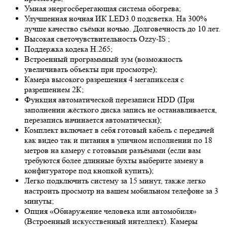
Умная энергосберегающая система обогрева;
Улучшенная ночная ИК LED
3.0
подсветка. На 300%
лучше качество съёмки ночью. Долговечность до 10 лет.
Высокая светочувствительность
Ozzy-IS
;
Поддержка кодека H.265;
Встроенный программный зум (возможность
увеличивать объекты при просмотре);
Камера высокого разрешения 4 мегапикселя с
разрешением 2К;
Функция автоматической перезаписи HDD (При
заполнении жёсткого диска запись не останавливается,
перезапись начинается автоматически);
Комплект включает в себя готовый кабель с передачей
как видео так и питания в уличном исполнении по 18
метров на камеру с готовыми разъёмами (если вам
требуются более длинные бухты выберите замену в
конфигураторе под кнопкой купить);
Легко подключить систему за 15 минут, также легко
настроить просмотр на вашем мобильном телефоне за 3
минуты;
Опция «Обнаружение человека или автомобиля»
(Встроенный искусственный интеллект). Камеры