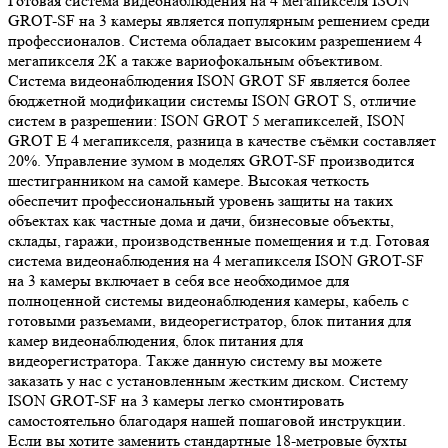
Готовая система видеонаблюдения на 4 мегапикселя ISON
GROT-SF на 3 камеры является популярным решением среди
профессионалов. Система обладает высоким разрешением 4
мегапикселя 2К а также вариофокальным объективом.
Система видеонаблюдения ISON GROT SF является более
бюджетной модификации системы ISON GROT S, отличие
систем в разрешении: ISON GROT 5 мегапикселей, ISON
GROT E 4 мегапикселя, разница в качестве съёмки составляет
20%. Управление зумом в моделях GROT-SF производится
шестигранником на самой камере. Высокая четкость
обеспечит профессиональный уровень защиты на таких
объектах как частные дома и дачи, бизнесовые объекты,
склады, гаражи, производственные помещения и т.д. Готовая
система видеонаблюдения на 4 мегапикселя ISON GROT-SF
на 3 камеры включает в себя все необходимое для
полноценной системы видеонаблюдения камеры, кабель с
готовыми разъемами, видеорегистратор, блок питания для
камер видеонаблюдения, блок питания для
видеорегистратора. Также данную систему вы можете
заказать у нас с установленным жестким диском. Систему
ISON GROT-SF на 3 камеры легко смонтировать
самостоятельно благодаря нашей пошаговой инструкции.
Если вы хотите заменить стандартные 18-метровые бухты