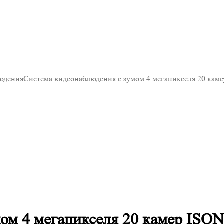
юдения
Система видеонаблюдения с зумом 4 мегапикселя 20 ка
мом 4 мегапикселя 20 камер ISO