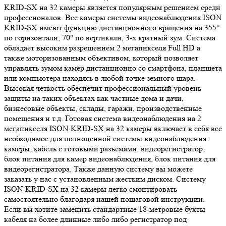
KRID-SX на 32 камеры является популярным решением среди
профессионалов. Все камеры системы видеонаблюдения ISON
KRID-SX имеют функцию дистанционного вращения на 355°
по горизонтали, 70° по вертикали, 3-х кратный зум. Система
обладает высоким разрешением 2 мегапикселя Full HD а
также моторизованным объективом, который позволяет
управлять зумом камер дистанционно со смартфона, планшета
или компьютера находясь в любой точке земного шара.
Высокая четкость обеспечит профессиональный уровень
защиты на таких объектах как частные дома и дачи,
бизнесовые объекты, склады, гаражи, производственные
помещения и т.д. Готовая система видеонаблюдения на 2
мегапикселя ISON KRID-SX на 32 камеры включает в себя все
необходимое для полноценной системы видеонаблюдения
камеры, кабель с готовыми разъемами, видеорегистратор,
блок питания для камер видеонаблюдения, блок питания для
видеорегистратора. Также данную систему вы можете
заказать у нас с установленным жестким диском. Систему
ISON KRID-SX на 32 камеры легко смонтировать
самостоятельно благодаря нашей пошаговой инструкции.
Если вы хотите заменить стандартные 18-метровые бухты
кабеля на более длинные либо либо регистратор под