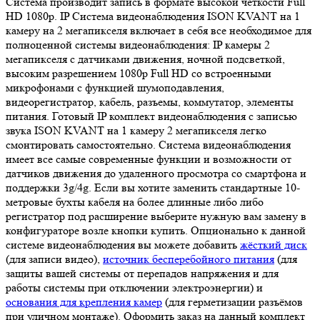
Система производит запись в формате высокой четкости Full
HD 1080p. IP Система видеонаблюдения ISON KVANT на 1
камеру на 2 мегапикселя включает в себя все необходимое для
полноценной системы видеонаблюдения: IP камеры 2
мегапикселя с датчиками движения, ночной подсветкой,
высоким разрешением 1080p Full HD со встроенными
микрофонами с функцией шумоподавления,
видеорегистратор, кабель, разъемы, коммутатор, элементы
питания. Готовый IP комплект видеонаблюдения с записью
звука ISON KVANT на 1 камеру 2 мегапикселя легко
смонтировать самостоятельно. Система видеонаблюдения
имеет все самые современные функции и возможности от
датчиков движения до удаленного просмотра со смартфона и
поддержки 3g/4g. Если вы хотите заменить стандартные 10-
метровые бухты кабеля на более длинные либо либо
регистратор под расширение выберите нужную вам замену в
конфигураторе возле кнопки купить. Опционально к данной
системе видеонаблюдения вы можете добавить
жёсткий диск
(для записи видео),
источник бесперебойного питания
(для
защиты вашей системы от перепадов напряжения и для
работы системы при отключении электроэнергии) и
основания для крепления камер
(для герметизации разъёмов
при уличном монтаже). Оформить заказ на данный комплект