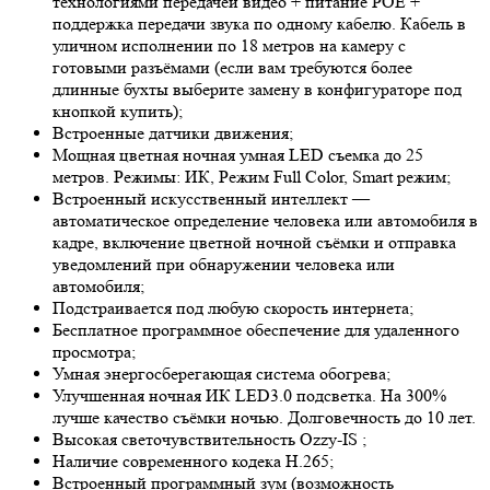
технологиями передачей видео + питание POE +
поддержка передачи звука по одному кабелю. Кабель в
уличном исполнении по 18 метров на камеру с
готовыми разъёмами (если вам требуются более
длинные бухты выберите замену в конфигураторе под
кнопкой купить);
Встроенные датчики движения;
Мощная цветная ночная умная LED съемка до 25
метров. Режимы: ИК, Режим Full Color, Smart режим;
Встроенный искусственный интеллект —
автоматическое определение человека или автомобиля в
кадре, включение цветной ночной съёмки и отправка
уведомлений при обнаружении человека или
автомобиля;
Подстраивается под любую скорость интернета;
Бесплатное программное обеспечение для удаленного
просмотра;
Умная энергосберегающая система обогрева;
Улучшенная ночная ИК LED
3.0
подсветка. На 300%
лучше качество съёмки ночью. Долговечность до 10 лет.
Высокая светочувствительность
Ozzy-IS
;
Наличие современного кодека H.265;
Встроенный программный зум (возможность