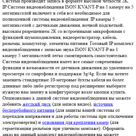
Система производит запись в формате высокой четкости 2K.
IP Система видеонаблюдения ISON KVANT-P на 1 камеру на 5
мегапикселей включает в себя все необходимое для
полноценной системы видеонаблюдения: IP камеры 5
мегапикселей с датчиками движения, ночной подсветкой,
высоким разрешением 2К со встроенными микрофонами с
функцией шумоподавления, видеорегистратор, кабель,
разъемы, коммутатор, элементы питания. Готовый IP комплект
видеонаблюдения с записью звука ISON KVANT-P на 1
камеру 5 мегапикселей легко смонтировать самостоятельно.
Система видеонаблюдения имеет все самые современные
функции и возможности от датчиков движения до удаленного
просмотра со смартфона и поддержки 3g/4g. Если вы хотите
заменить стандартные 10-метровые бухты кабеля на более
длинные либо либо регистратор под расширение выберите
нужную вам замену в конфигураторе возле кнопки купить.
Опционально к данной системе видеонаблюдения вы можете
добавить
жёсткий диск
(для записи видео),
источник
бесперебойного питания
(для защиты вашей системы от
перепадов напряжения и для работы системы при отключении
электроэнергии) и
основания для крепления камер
(для
герметизации разъёмов при уличном монтаже). Оформить
заказ на данный комплект видеонаблюдения вы можете