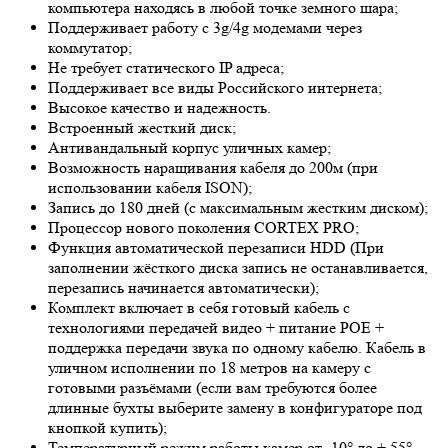
компьютера находясь в любой точке земного шара;
Поддерживает работу с 3g/4g модемами через
коммутатор;
Не требует статического IP адреса;
Поддерживает все виды Российского интернета;
Высокое качество и надежность.
Встроенный жесткий диск;
Антивандальный корпус уличных камер;
Возможность наращивания кабеля до 200м (при
использовании кабеля ISON);
Запись до 180 дней (с максимальным жестким диском);
Процессор нового поколения CORTEX PRO;
Функция автоматической перезаписи HDD (При
заполнении жёсткого диска запись не останавливается,
перезапись начинается автоматически);
Комплект включает в себя готовый кабель с
технологиями передачей видео + питание POE +
поддержка передачи звука по одному кабелю. Кабель в
уличном исполнении по 18 метров на камеру с
готовыми разъёмами (если вам требуются более
длинные бухты выберите замену в конфигураторе под
кнопкой купить);
Температурный режим работы камер от -10° до + 55°.