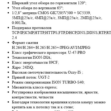
Широкий угол обзора по горизонтали 120°;
Угол обзора по вертикали 65°;
1/2,8″ матрица CMOS GK7205V500 + SC5339,
5МП@25к/с, 4МП@25к/с, 3МП@25к/с, 2МП@25к/с,
0.001Лк,
Поддержка протоколов
TCP/IP,ICMP,HTTP,HTTPS,FTP,DHCP,DNS,DDNS,RTP,RT
2.4
Формат сжатия
H.264/H.264+/H.265/H.265+/JPEG/AVI/MJPEG
Класс графического процессора: U-47-PRO
Технология ISON-DIA;
Класс энергоёмкости 89CF;
Ядро: 24ISQ;
Высокая светочувствительность
Ozzy-IS
;
Прямой поток: UGT-2
Режим синхронизации ISON TURBO-S40;
Множитель класса express;
Регулировка изображения насыщенности, яркости,
контрастности, четкости
Благодаря технологии вращения купола камеру можно
крепить как к потолку так и к стене;