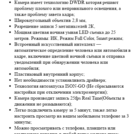
Камера имеет технологию D
WDR
которая решают
проблему плохого или неправильного освещения, а
также проблему завета кадра;
Широкоугольный объектив 2,8 мм,
Разрешение записи 5 мегапикселей 2К,
Мощная цветная ночная умная LED съемка до 25
метров. Режимы: ИК, Режим Full Color, Smart режим;
Встроенный искусственный интеллект —
автоматическое определение человека или автомобиля в
кадре, включение цветной ночной съёмки и отправка
уведомлений при обнаружении человека или
автомобиля;
Пластиковый внутренний корпус;
Нет необходимости устанавливать драйвера;
Технология автозапуска ISON-GO (Не сбрасываются
настройки при отключении электроэнергии);
Камера производит запись 25fps
Real Time
(Объекты в
движении не размываются);
Легко подключить камеру за 5 минут, также легко
настроить просмотр на вашем мобильном телефоне за 3
минуты;
Можно просматривать с телефона, планшета или
компьютера находясь в любой точке земного шара;