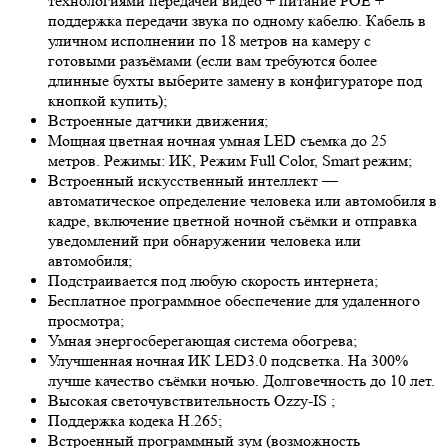
технологиями передачей видео + питание POE +
поддержка передачи звука по одному кабелю. Кабель в
уличном исполнении по 18 метров на камеру с
готовыми разъёмами (если вам требуются более
длинные бухты выберите замену в конфигураторе под
кнопкой купить);
Встроенные датчики движения;
Мощная цветная ночная умная LED съемка до 25
метров. Режимы: ИК, Режим Full Color, Smart режим;
Встроенный искусственный интеллект —
автоматическое определение человека или автомобиля в
кадре, включение цветной ночной съёмки и отправка
уведомлений при обнаружении человека или
автомобиля;
Подстраивается под любую скорость интернета;
Бесплатное программное обеспечение для удаленного
просмотра;
Умная энергосберегающая система обогрева;
Улучшенная ночная ИК LED
3.0
подсветка. На 300%
лучше качество съёмки ночью. Долговечность до 10 лет.
Высокая светочувствительность
Ozzy-IS
;
Поддержка кодека H.265;
Встроенный программный зум (возможность