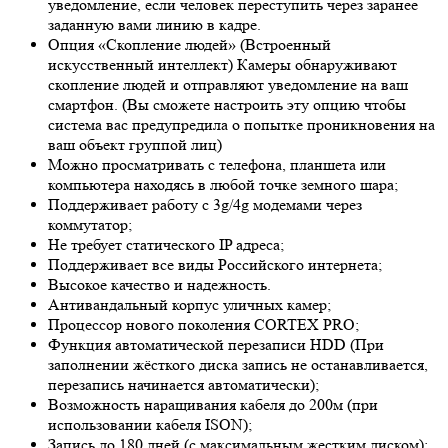
уведомление, если человек переступить через заранее
заданную вами линию в кадре.
Опция «Скопление людей» (Встроенный
искусственный интеллект) Камеры обнаруживают
скопление людей и отправляют уведомление на ваш
смартфон. (Вы сможете настроить эту опцию чтобы
система вас предупредила о попытке проникновения на
ваш объект группой лиц)
Можно просматривать с телефона, планшета или
компьютера находясь в любой точке земного шара;
Поддерживает работу с 3g/4g модемами через
коммутатор;
Не требует статического IP адреса;
Поддерживает все виды Российского интернета;
Высокое качество и надежность.
Антивандальный корпус уличных камер;
Процессор нового поколения CORTEX PRO;
Функция автоматической перезаписи HDD (При
заполнении жёсткого диска запись не останавливается,
перезапись начинается автоматически);
Возможность наращивания кабеля до 200м (при
использовании кабеля ISON);
Запись до 180 дней (с максимальным жестким диском);