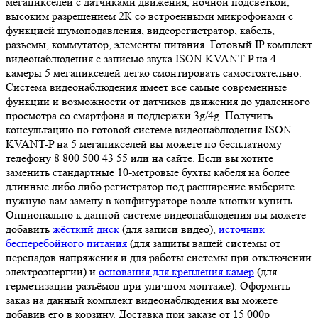
мегапикселей с датчиками движения, ночной подсветкой,
высоким разрешением 2К со встроенными микрофонами с
функцией шумоподавления, видеорегистратор, кабель,
разъемы, коммутатор, элементы питания. Готовый IP комплект
видеонаблюдения с записью звука ISON KVANT-P на 4
камеры 5 мегапикселей легко смонтировать самостоятельно.
Система видеонаблюдения имеет все самые современные
функции и возможности от датчиков движения до удаленного
просмотра со смартфона и поддержки 3g/4g. Получить
консультацию по готовой системе видеонаблюдения ISON
KVANT-P на 5 мегапикселей вы можете по бесплатному
телефону 8 800 500 43 55 или на сайте. Если вы хотите
заменить стандартные 10-метровые бухты кабеля на более
длинные либо либо регистратор под расширение выберите
нужную вам замену в конфигураторе возле кнопки купить.
Опционально к данной системе видеонаблюдения вы можете
добавить
жёсткий диск
(для записи видео),
источник
бесперебойного питания
(для защиты вашей системы от
перепадов напряжения и для работы системы при отключении
электроэнергии) и
основания для крепления камер
(для
герметизации разъёмов при уличном монтаже). Оформить
заказ на данный комплект видеонаблюдения вы можете
добавив его в корзину. Доставка при заказе от 15 000р