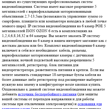
мощных из существующих профессиональных систем
видеонаблюдения. Система имеет высокое разрешение 5
мегапикселей с вариофокальными моторизованными
объективами 2,7-13,5мм (возможность управление зумом со
смартфона, планшета или компьютера находясь в любой точке
земного шара). IP система видеонаблюдения на 6 камер POE 5
мегапикселей ISON OZON 6 есть в комплектациях на
1,2,4,6,8,16,32 и 64 камеры. Вы можете заказать IP систему
видеонаблюдения на 6 камер в нашем интернет магазине как с
жестким диском или без. Комплект видеонаблюдения 6 камер
включает в себя все необходимое: кабель, разъемы,
вариофокальные моторизованные камеры с датчиками
движения, ночной подсветкой высоким разрешением 5
мегапикселей, регистратор, блок питания для
видеорегистратора, разветвитель питания и крепеж. Если вы
хотите заменить стандартные 18-метровые бухты кабеля на
более длинные либо регистратор под расширение выберите
нужную вам замену в конфигураторе возле кнопки купить.
Опционально к данной системе видеонаблюдения вы можете
добавить
источник бесперебойного питания
(для защиты
вашей системы от перепадов напряжения и для работы
системы при отключении электроэнергии) и
основания для
крепления камер
(для герметизации разъёмов при уличном