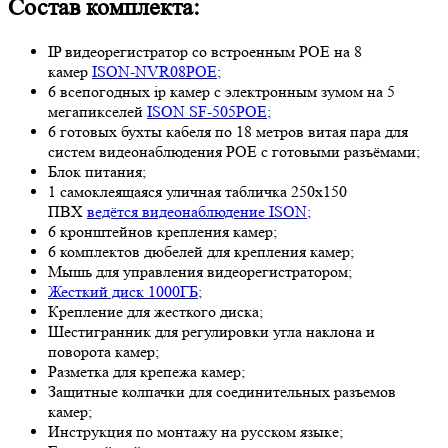
Состав комплекта:
IP видеорегистратор со встроенным POE на 8
камер
ISON-NVR08POE;
6 всепогодных ip камер с электронным зумом на 5
мегапикселей
ISON SF-505POE;
6 готовых бухты кабеля по 18 метров витая пара для
систем видеонаблюдения POE с готовыми разъёмами;
Блок питания;
1 самоклеящаяся уличная табличка 250х150
ПВХ
ведётся видеонаблюдение ISON;
6 кронштейнов крепления камер;
6 комплектов дюбелей для крепления камер;
Мышь для управления видеорегистратором;
Жесткий диск 1000ГБ;
Крепление для жесткого диска;
Шестигранник для регулировки угла наклона и
поворота камер;
Разметка для крепежа камер;
Защитные колпачки для соединительных разъемов
камер;
Инструкция по монтажу на русском языке;