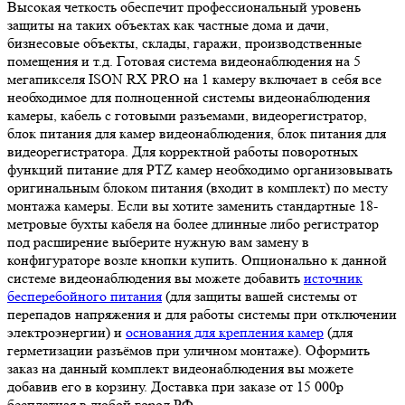
Высокая четкость обеспечит профессиональный уровень
защиты на таких объектах как частные дома и дачи,
бизнесовые объекты, склады, гаражи, производственные
помещения и т.д. Готовая система видеонаблюдения на 5
мегапикселя ISON RX PRO на 1 камеру включает в себя все
необходимое для полноценной системы видеонаблюдения
камеры, кабель с готовыми разъемами, видеорегистратор,
блок питания для камер видеонаблюдения, блок питания для
видеорегистратора. Для корректной работы поворотных
функций питание для PTZ камер необходимо организовывать
оригинальным блоком питания (входит в комплект) по месту
монтажа камеры. Если вы хотите заменить стандартные 18-
метровые бухты кабеля на более длинные либо регистратор
под расширение выберите нужную вам замену в
конфигураторе возле кнопки купить. Опционально к данной
системе видеонаблюдения вы можете добавить
источник
бесперебойного питания
(для защиты вашей системы от
перепадов напряжения и для работы системы при отключении
электроэнергии) и
основания для крепления камер
(для
герметизации разъёмов при уличном монтаже). Оформить
заказ на данный комплект видеонаблюдения вы можете
добавив его в корзину. Доставка при заказе от 15 000р
бесплатная в любой город РФ.