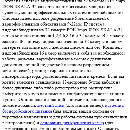
Готовая IP система видеонаблюдения на 32 камеры POE 5mpx
ISON SKALA-32 является одним из самых мощных из
существующих профессиональных систем видеонаблюдения.
Система имеет высокое разрешение 5 мегапикселей с
вариофокальными объективами 9-22мм. IP система
видеонаблюдения на 32 камеры POE 5mpx ISON SKALA-32
есть в комплектациях на 1,2,4,6,8,16 и 32 камеры. Вы можете
заказать IP систему видеонаблюдения на 32 камеры в нашем
интернет магазине как с жестким диском или без. Комплект
видеонаблюдения 16 камер включает в себя все необходимое:
кабель, разъемы, вариофокальные камеры с датчиками
движения, ночной подсветкой высоким разрешением 5
мегапикселей, регистратор, блок питания для
видеорегистратора, разветвитель питания и крепеж. Если вы
хотите заменить стандартные 18-метровые бухты кабеля на
более длинные либо либо регистратор под расширение
выберите нужную вам замену в конфигураторе возле кнопки
купить. Опционально к данной системе видеонаблюдения вы
можете добавить
жёсткий диск
(для записи видео),
источник
бесперебойного питания
(для защиты вашей системы от
перепадов напряжения и для работы системы при отключении
электроэнергии) и
основания для крепления камер
(для
герметизации разъёмов при уличном монтаже). Оформить