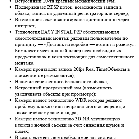
Встроенный 10-ти кратный механический зум;
Поддерживает RTSP поток, возможность записи в
облако, запись на удаленный регистратор или сервер;
Возможность скачивания архива дистанционно через
интернет;
Технология EASY INSTAL P2P обеспечивающая
самостоятельный монтаж рядовым пользователем по
принципу — «Достань из коробки — воткни в розетку».
Комплект имеет полный набор всех необходимых
предустановок и комплектующих для самостоятельного
монтажа.
Камеры производят запись 20fps
Real Time
(Объекты в
движении не размываются);
Наличие собственного бесплатного облака;
Встроенный программный зум (возможность
увеличивать объекты при просмотре);
Камеры имеют технологию
WDR
которая решают
проблему плохого или неправильного освещения, а
также проблему завета кадра;
Камеры имеют технологию 3
D NR
улучшающую
качество ночной съемки за счет снижения шумов и
помех;
В комплекте есть все необходимое для системы