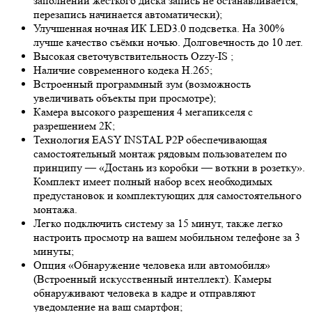
заполнении жёсткого диска запись не останавливается,
перезапись начинается автоматически);
Улучшенная ночная ИК LED
3.0
подсветка. На 300%
лучше качество съёмки ночью. Долговечность до 10 лет.
Высокая светочувствительность
Ozzy-IS
;
Наличие современного кодека H.265;
Встроенный программный зум (возможность
увеличивать объекты при просмотре);
Камера высокого разрешения 4 мегапикселя с
разрешением 2К;
Технология EASY INSTAL P2P обеспечивающая
самостоятельный монтаж рядовым пользователем по
принципу — «Достань из коробки — воткни в розетку».
Комплект имеет полный набор всех необходимых
предустановок и комплектующих для самостоятельного
монтажа.
Легко подключить систему за 15 минут, также легко
настроить просмотр на вашем мобильном телефоне за 3
минуты;
Опция «Обнаружение человека или автомобиля»
(Встроенный искусственный интеллект). Камеры
обнаруживают человека в кадре и отправляют
уведомление на ваш смартфон;