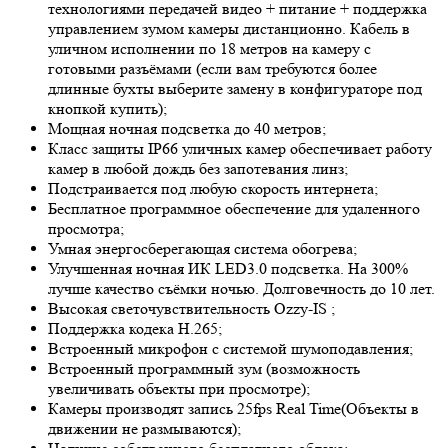
технологиями передачей видео + питание + поддержка
управлением зумом камеры дистанционно. Кабель в
уличном исполнении по 18 метров на камеру с
готовыми разъёмами (если вам требуются более
длинные бухты выберите замену в конфигураторе под
кнопкой купить);
Мощная ночная подсветка до 40 метров;
Класс защиты IP66 уличных камер обеспечивает работу
камер в любой дождь без запотевания линз;
Подстраивается под любую скорость интернета;
Бесплатное программное обеспечение для удаленного
просмотра;
Умная энергосберегающая система обогрева;
Улучшенная ночная ИК LED
3.0
подсветка. На 300%
лучше качество съёмки ночью. Долговечность до 10 лет.
Высокая светочувствительность
Ozzy-IS
;
Поддержка кодека H.265;
Встроенный микрофон с системой шумоподавления;
Встроенный программный зум (возможность
увеличивать объекты при просмотре);
Камеры производят запись 25fps
Real Time
(Объекты в
движении не размываются);