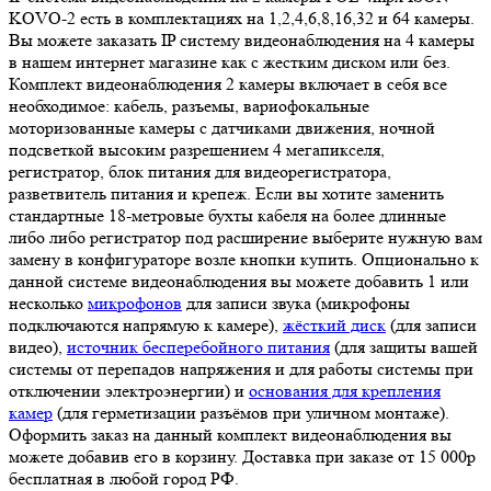
KOVO-2 есть в комплектациях на 1,2,4,6,8,16,32 и 64 камеры.
Вы можете заказать IP систему видеонаблюдения на 4 камеры
в нашем интернет магазине как с жестким диском или без.
Комплект видеонаблюдения 2 камеры включает в себя все
необходимое: кабель, разъемы, вариофокальные
моторизованные камеры с датчиками движения, ночной
подсветкой высоким разрешением 4 мегапикселя,
регистратор, блок питания для видеорегистратора,
разветвитель питания и крепеж. Если вы хотите заменить
стандартные 18-метровые бухты кабеля на более длинные
либо либо регистратор под расширение выберите нужную вам
замену в конфигураторе возле кнопки купить. Опционально к
данной системе видеонаблюдения вы можете добавить 1 или
несколько
микрофонов
для записи звука (микрофоны
подключаются напрямую к камере),
жёсткий диск
(для записи
видео),
источник бесперебойного питания
(для защиты вашей
системы от перепадов напряжения и для работы системы при
отключении электроэнергии) и
основания для крепления
камер
(для герметизации разъёмов при уличном монтаже).
Оформить заказ на данный комплект видеонаблюдения вы
можете добавив его в корзину. Доставка при заказе от 15 000р
бесплатная в любой город РФ.