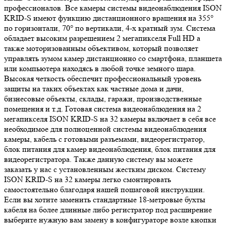
профессионалов. Все камеры системы видеонаблюдения ISON
KRID-S имеют функцию дистанционного вращения на 355°
по горизонтали, 70° по вертикали, 4-х кратный зум. Система
обладает высоким разрешением 2 мегапикселя Full HD а
также моторизованным объективом, который позволяет
управлять зумом камер дистанционно со смартфона, планшета
или компьютера находясь в любой точке земного шара.
Высокая четкость обеспечит профессиональный уровень
защиты на таких объектах как частные дома и дачи,
бизнесовые объекты, склады, гаражи, производственные
помещения и т.д. Готовая система видеонаблюдения на 2
мегапикселя ISON KRID-S на 32 камеры включает в себя все
необходимое для полноценной системы видеонаблюдения
камеры, кабель с готовыми разъемами, видеорегистратор,
блок питания для камер видеонаблюдения, блок питания для
видеорегистратора. Также данную систему вы можете
заказать у нас с установленным жестким диском. Систему
ISON KRID-S на 32 камеры легко смонтировать
самостоятельно благодаря нашей пошаговой инструкции.
Если вы хотите заменить стандартные 18-метровые бухты
кабеля на более длинные либо регистратор под расширение
выберите нужную вам замену в конфигураторе возле кнопки