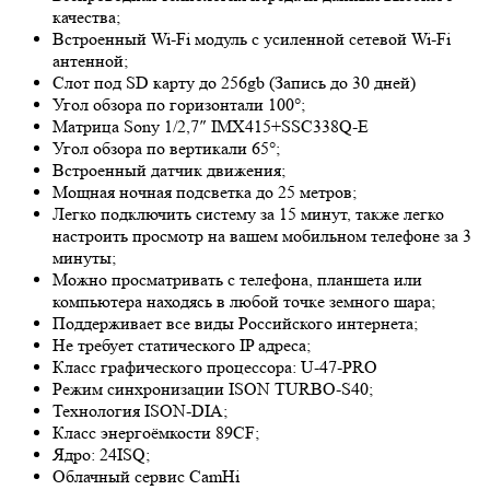
качества;
Встроенный Wi-Fi модуль с усиленной сетевой Wi-Fi
антенной;
Слот под SD карту до 256gb (Запись до 30 дней)
Угол обзора по горизонтали 100°;
Матрица Sony 1/2,7″ IMX415+SSC338Q-E
Угол обзора по вертикали 65°;
Встроенный датчик движения;
Мощная ночная подсветка до 25 метров;
Легко подключить систему за 15 минут, также легко
настроить просмотр на вашем мобильном телефоне за 3
минуты;
Можно просматривать с телефона, планшета или
компьютера находясь в любой точке земного шара;
Поддерживает все виды Российского интернета;
Не требует статического IP адреса;
Класс графического процессора: U-47-PRO
Режим синхронизации ISON TURBO-S40;
Технология ISON-DIA;
Класс энергоёмкости 89CF;
Ядро: 24ISQ;
Облачный сервис СamHi