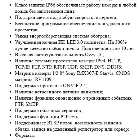
Класс защиты IP66 обеспечивает работу камеры в любой
дождь без запотевания линз;
Подстраивается под любую скорость интернета;
Бесплатное программное обеспечение для удаленного
просмотра;
Умная энергосберегающая система обогрева;
Улучшенная ночная ИК LED
3.0
подсветка. На 300%
лучше качество съёмки ночью. Долговечность до 10 лет.
Высокая светочувствительность
Ozzy-IS
;
Наличие сетевых протоколов камеры IPv4, HTTP,
TCP/IP, FTP, NTP, RTSP, UDP, SMTP, DNS, DDNS;
Матрица камеры 1/2.8″ Sony IMX307-E Starvis, CMOS
матрица, RV1109;
Поддержка протокола ONVIF 2.4;
Наличие встроенного датчика движения;
Наличие функции оповещение о тревожных событиях
FTP, SMTP;
Поддержка облачных сервисов;
Поддержка функции P2P есть;
Поддерживает RTSP поток, возможность записи в
облако, запись на удаленный регистратор или сервер;
Форматы