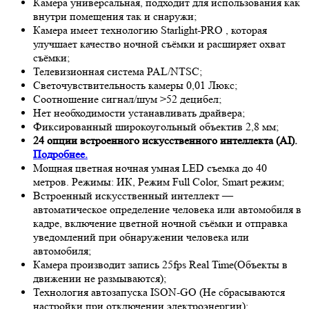
Камера универсальная, подходит для использования как
внутри помещения так и снаружи;
Камера имеет технологию
Starlight-PRO
, которая
улучшает качество ночной съёмки и расширяет охват
съёмки;
Телевизионная система PAL/NTSC;
Светочувствительность камеры 0,01 Люкс;
Соотношение сигнал/шум >52 децибел;
Нет необходимости устанавливать драйвера;
Фиксированный широкоугольный объектив 2,8 мм;
24 опции встроенного искусственного интеллекта (AI).
Подробнее.
Мощная цветная ночная умная LED съемка до 40
метров. Режимы: ИК, Режим Full Color, Smart режим;
Встроенный искусственный интеллект —
автоматическое определение человека или автомобиля в
кадре, включение цветной ночной съёмки и отправка
уведомлений при обнаружении человека или
автомобиля;
Камера производит запись 25fps
Real Time
(Объекты в
движении не размываются);
Технология автозапуска ISON-GO (Не сбрасываются
настройки при отключении электроэнергии);