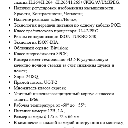
сжатия H.264/H.264+/H.265/H.265+/JPEG/AVI/MJPEG;
Наличие регулировок изображения насыщенности,
Яркости, Контрастности, Четкости;
Наличие режимов «День/Ночь»;
Технология передачи питания по одному кабелю POE;
Класс графического процессора: U-47-PRO
Режим синхронизации ISON TURBO-S40;
Технология ISON-DIA;
Облачный сервис: Bitvision;
Класс энергоёмкости 89CF;
Камера имеет технологию 3
D NR
улучшающую
качество ночной съемки за счет снижения шумов и
помех;
Ядро: 24ISQ;
Прямой поток: UGT-2
Множитель класса express;
Уличный пылевлагозащищенный корпус с классом
защиты IP66;
Рабочая температура от -60° до +55°;
Питание камеры 12В, 1А;
Размер камеры￠175 x 72 х 66 мм;
В комплекте с каждой камерой инструкция по монтажу,