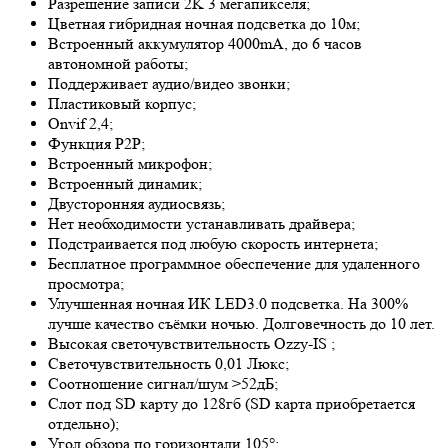
Разрешение записи 2K 3 мегапикселя;
Цветная гибридная ночная подсветка до 10м;
Встроенный аккумулятор 4000mA, до 6 часов
автономной работы;
Поддерживает аудио/видео звонки;
Пластиковый корпус;
Onvif 2,4;
Функция P2P;
Встроенный микрофон;
Встроенный динамик;
Двусторонняя аудиосвязь;
Нет необходимости устанавливать драйвера;
Подстраивается под любую скорость интернета;
Бесплатное программное обеспечение для удаленного
просмотра;
Улучшенная ночная ИК LED
3.0
подсветка. На 300%
лучше качество съёмки ночью. Долговечность до 10 лет.
Высокая светочувствительность
Ozzy-IS
;
Светочувствительность 0,01 Люкс;
Соотношение сигнал/шум >52дБ;
Слот под SD карту до 128гб (SD карта приобретается
отдельно);
Угол обзора по горизонтали 105°;