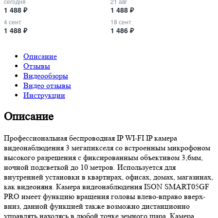
сегодня
21 авг
1 488 ₽
1 488 ₽
4 сент
18 сент
1 488 ₽
1 486 ₽
Описание
Отзывы
Видеообзоры
Видео отзывы
Инструкции
Описание
Профессиональная беспроводная IP WI-FI IP камера
видеонаблюдения 3 мегапикселя со встроенным микрофоном
высокого разрешения с фиксированным объективом 3,6мм,
ночной подсветкой до 10 метров. Используется для
внутренней установки в квартирах, офисах, домах, магазинах,
как видеоняня. Камера видеонаблюдения ISON SMART05GF
PRO имеет функцию вращения головы влево-вправо вверх-
вниз, данной функцией также возможно дистанционно
управлять находясь в любой точке земного шара. Камера