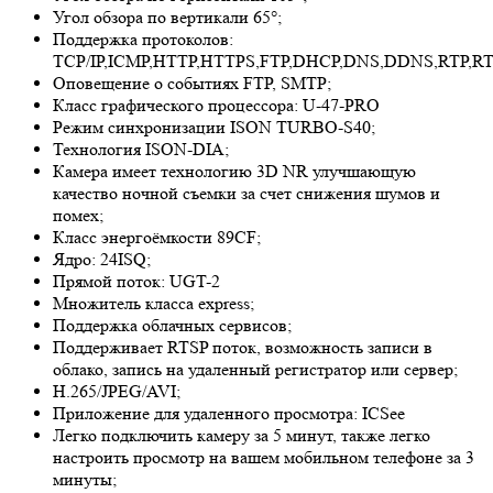
Угол обзора по вертикали 65°;
Поддержка протоколов:
TCP/IP,ICMP,HTTP,HTTPS,FTP,DHCP,DNS,DDNS,RTP,RT
Оповещение о событиях FTP, SMTP;
Класс графического процессора: U-47-PRO
Режим синхронизации ISON TURBO-S40;
Технология ISON-DIA;
Камера имеет технологию 3
D NR
улучшающую
качество ночной съемки за счет снижения шумов и
помех;
Класс энергоёмкости 89CF;
Ядро: 24ISQ;
Прямой поток: UGT-2
Множитель класса express;
Поддержка облачных сервисов;
Поддерживает RTSP поток, возможность записи в
облако, запись на удаленный регистратор или сервер;
H.265/JPEG/AVI;
Приложение для удаленного просмотра: ICSee
Легко подключить камеру за 5 минут, также легко
настроить просмотр на вашем мобильном телефоне за 3
минуты;