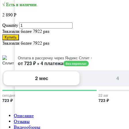
√ Есть в наличии.
2 890
Р
Quantity
Заказали более 7922 раз
Купить
Заказали более 7922 раз
›
Оплата в рассрочку через Яндекс Сплит
от 723 ₽ × 4 платежа
без переплат
2 мес
4
сегодня
22 авг
723 ₽
723 ₽
Описание
Отзывы
Видеообзоры