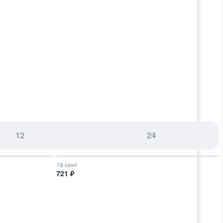
12
24
19 сент
721 ₽