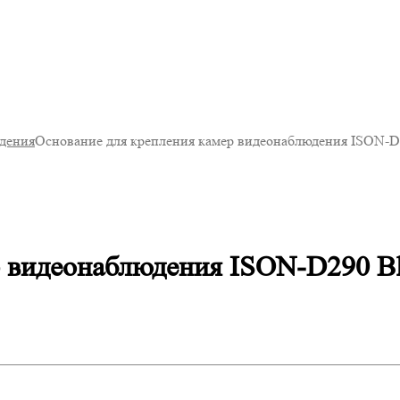
юдения
Основание для крепления камер видеонаблюдения ISON-D
р видеонаблюдения ISON-D290 B