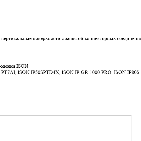
и вертикальные поверхности с защитой коннекторных соединени
людения ISON.
Z-PT7AI, ISON IP50SPTD4X, ISON IP-GR-1000-PRO, ISON IP80S