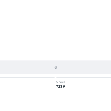
6
5 сент
723 ₽