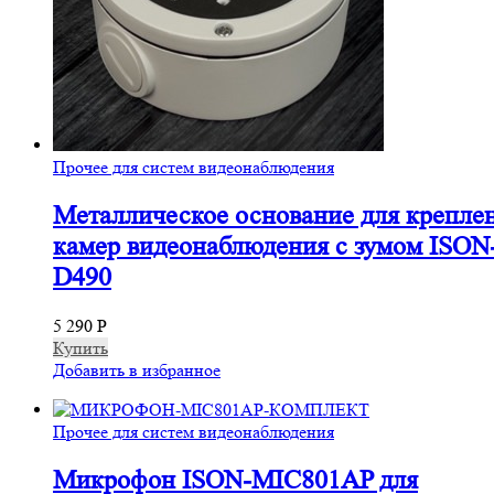
Прочее для систем видеонаблюдения
Металлическое основание для крепле
камер видеонаблюдения с зумом ISON
D490
5 290
Р
Купить
Добавить в избранное
Прочее для систем видеонаблюдения
Микрофон ISON-MIC801AP для