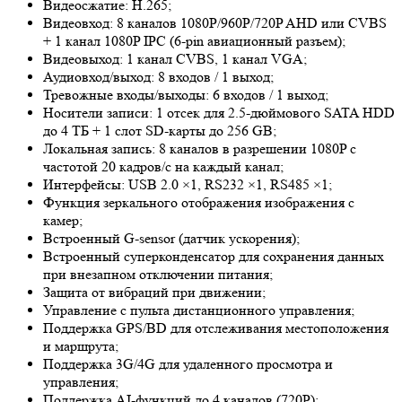
Видеосжатие: H.265;
Видеовход: 8 каналов 1080P/960P/720P AHD или CVBS
+ 1 канал 1080P IPC (6-pin авиационный разъем);
Видеовыход: 1 канал CVBS, 1 канал VGA;
Аудиовход/выход: 8 входов / 1 выход;
Тревожные входы/выходы: 6 входов / 1 выход;
Носители записи: 1 отсек для 2.5-дюймового SATA HDD
до 4 ТБ + 1 слот SD-карты до 256 GB;
Локальная запись: 8 каналов в разрешении 1080P с
частотой 20 кадров/с на каждый канал;
Интерфейсы: USB 2.0 ×1, RS232 ×1, RS485 ×1;
Функция зеркального отображения изображения с
камер;
Встроенный G-sensor (датчик ускорения);
Встроенный суперконденсатор для сохранения данных
при внезапном отключении питания;
Защита от вибраций при движении;
Управление с пульта дистанционного управления;
Поддержка GPS/BD для отслеживания местоположения
и маршрута;
Поддержка 3G/4G для удаленного просмотра и
управления;
Поддержка AI-функций до 4 каналов (720P);