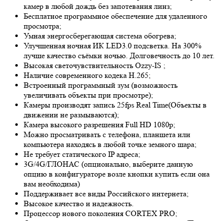
камер в любой дождь без запотевания линз;
Бесплатное программное обеспечение для удаленного
просмотра;
Умная энергосберегающая система обогрева;
Улучшенная ночная ИК LED
3.0
подсветка. На 300%
лучше качество съёмки ночью. Долговечность до 10 лет.
Высокая светочувствительность
Ozzy-IS
;
Наличие современного кодека H.265;
Встроенный программный зум (возможность
увеличивать объекты при просмотре);
Камеры производят запись 25fps
Real Time
(Объекты в
движении не размываются);
Камера высокого разрешения Full HD 1080p;
Можно просматривать с телефона, планшета или
компьютера находясь в любой точке земного шара;
Не требует статического IP адреса;
3G/4G/ГЛОНАС (опционально, выберите данную
опцию в конфигураторе возле кнопки купить если она
вам необходима)
Поддерживает все виды Российского интернета;
Высокое качество и надежность.
Процессор нового поколения CORTEX PRO;