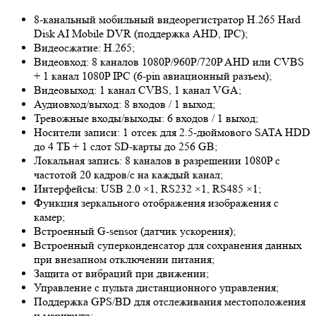
8-канальный мобильный видеорегистратор H.265 Hard
Disk AI Mobile DVR (поддержка AHD, IPC);
Видеосжатие: H.265;
Видеовход: 8 каналов 1080P/960P/720P AHD или CVBS
+ 1 канал 1080P IPC (6-pin авиационный разъем);
Видеовыход: 1 канал CVBS, 1 канал VGA;
Аудиовход/выход: 8 входов / 1 выход;
Тревожные входы/выходы: 6 входов / 1 выход;
Носители записи: 1 отсек для 2.5-дюймового SATA HDD
до 4 ТБ + 1 слот SD-карты до 256 GB;
Локальная запись: 8 каналов в разрешении 1080P с
частотой 20 кадров/с на каждый канал;
Интерфейсы: USB 2.0 ×1, RS232 ×1, RS485 ×1;
Функция зеркального отображения изображения с
камер;
Встроенный G-sensor (датчик ускорения);
Встроенный суперконденсатор для сохранения данных
при внезапном отключении питания;
Защита от вибраций при движении;
Управление с пульта дистанционного управления;
Поддержка GPS/BD для отслеживания местоположения
и маршрута;