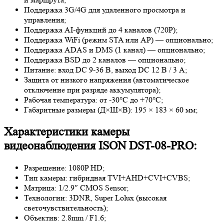
Поддержка 3G/4G для удаленного просмотра и
управления;
Поддержка AI-функций до 4 каналов (720P);
Поддержка WiFi (режим STA или AP) — опционально;
Поддержка ADAS и DMS (1 канал) — опционально;
Поддержка BSD до 2 каналов — опционально;
Питание: вход DC 9-36 В, выход DC 12 В / 3 А;
Защита от низкого напряжения (автоматическое
отключение при разряде аккумулятора);
Рабочая температура: от -30°C до +70°C;
Габаритные размеры (Д×Ш×В): 195 × 183 × 60 мм;
Характеристики камеры
видеонаблюдения ISON DST-08-PRO:
Разрешение: 1080P HD;
Тип камеры: гибридная TVI+AHD+CVI+CVBS;
Матрица: 1/2.9″ CMOS Sensor;
Технологии: 3DNR, Super Lolux (высокая
светочувствительность);
Объектив: 2.8mm / F1.6;