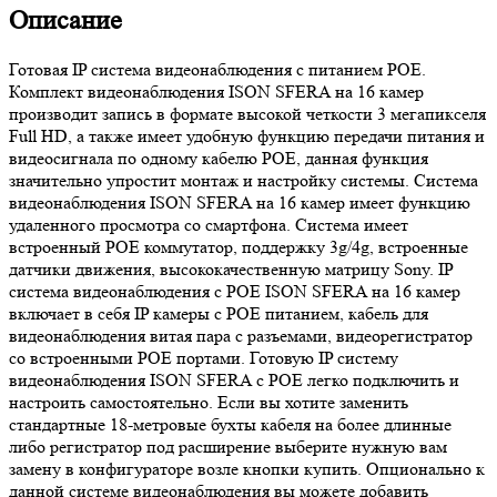
Описание
Готовая IP система видеонаблюдения с питанием POE.
Комплект видеонаблюдения ISON SFERA на 16 камер
производит запись в формате высокой четкости 3 мегапикселя
Full HD, а также имеет удобную функцию передачи питания и
видеосигнала по одному кабелю POE, данная функция
значительно упростит монтаж и настройку системы. Система
видеонаблюдения ISON SFERA на 16 камер имеет функцию
удаленного просмотра со смартфона. Система имеет
встроенный POE коммутатор, поддержку 3g/4g, встроенные
датчики движения, высококачественную матрицу Sony. IP
система видеонаблюдения с POE ISON SFERA на 16 камер
включает в себя IP камеры с POE питанием, кабель для
видеонаблюдения витая пара с разъемами, видеорегистратор
со встроенными POE портами. Готовую IP систему
видеонаблюдения ISON SFERA с POE легко подключить и
настроить самостоятельно. Если вы хотите заменить
стандартные 18-метровые бухты кабеля на более длинные
либо регистратор под расширение выберите нужную вам
замену в конфигураторе возле кнопки купить. Опционально к
данной системе видеонаблюдения вы можете добавить