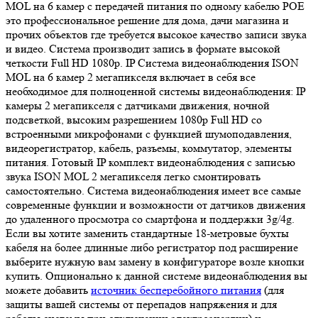
MOL на 6 камер с передачей питания по одному кабелю POE
это профессиональное решение для дома, дачи магазина и
прочих объектов где требуется высокое качество записи звука
и видео. Система производит запись в формате высокой
четкости Full HD 1080p. IP Система видеонаблюдения ISON
MOL на 6 камер 2 мегапикселя включает в себя все
необходимое для полноценной системы видеонаблюдения: IP
камеры 2 мегапикселя с датчиками движения, ночной
подсветкой, высоким разрешением 1080p Full HD со
встроенными микрофонами с функцией шумоподавления,
видеорегистратор, кабель, разъемы, коммутатор, элементы
питания. Готовый IP комплект видеонаблюдения с записью
звука ISON MOL 2 мегапикселя легко смонтировать
самостоятельно. Система видеонаблюдения имеет все самые
современные функции и возможности от датчиков движения
до удаленного просмотра со смартфона и поддержки 3g/4g.
Если вы хотите заменить стандартные 18-метровые бухты
кабеля на более длинные либо регистратор под расширение
выберите нужную вам замену в конфигураторе возле кнопки
купить. Опционально к данной системе видеонаблюдения вы
можете добавить
источник бесперебойного питания
(для
защиты вашей системы от перепадов напряжения и для